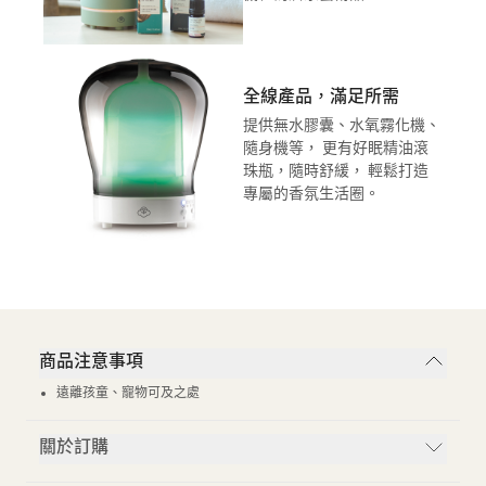
全線產品，滿足所需
提供無水膠囊、水氧霧化機、
隨身機等， 更有好眠精油滾
珠瓶，隨時舒緩， 輕鬆打造
專屬的香氛生活圈。
商品注意事項
遠離孩童、寵物可及之處
關於訂購