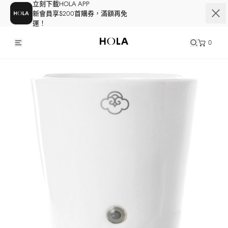
立刻下載HOLA APP
新會員享$200首購券，滿額再免
運！
0