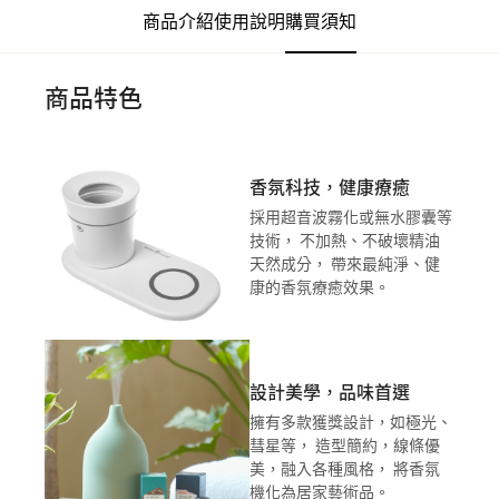
商品介紹
使用說明
購買須知
商品特色
香氛科技，健康療癒
採用超音波霧化或無水膠囊等
技術， 不加熱、不破壞精油
天然成分， 帶來最純淨、健
康的香氛療癒效果。
設計美學，品味首選
擁有多款獲獎設計，如極光、
彗星等， 造型簡約，線條優
美，融入各種風格， 將香氛
機化為居家藝術品。