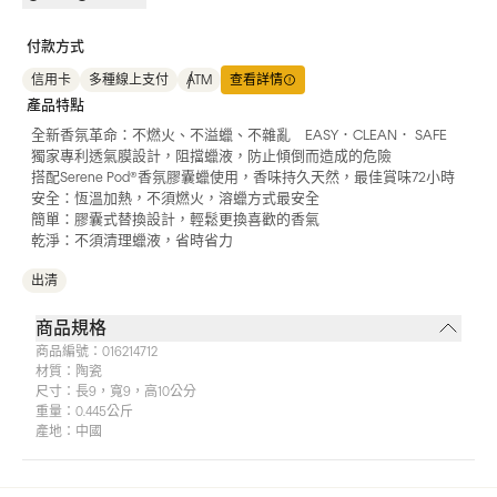
付款方式
信用卡
多種線上支付
ATM
查看詳情
產品特點
全新香氛革命：不燃火、不溢蠟、不雜亂 EASY．CLEAN． SAFE
獨家專利透氣膜設計，阻擋蠟液，防止傾倒而造成的危險
搭配Serene Pod®香氛膠囊蠟使用，香味持久天然，最佳賞味72小時
安全：恆溫加熱，不須燃火，溶蠟方式最安全
簡單：膠囊式替換設計，輕鬆更換喜歡的香氣
乾淨：不須清理蠟液，省時省力
出清
商品規格
商品編號：
016214712
材質：
陶瓷
尺寸：
長9，寬9，高10公分
重量：
0.445公斤
產地：
中國