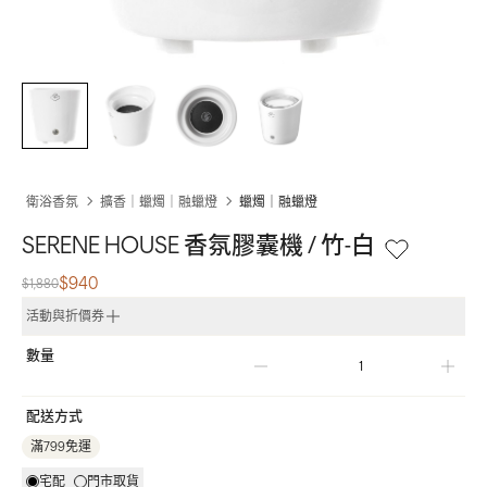
衛浴香氛
擴香｜蠟燭｜融蠟燈
蠟燭｜融蠟燈
SERENE HOUSE 香氛膠囊機 / 竹-白
$940
$1,880
活動與折價券
數量
配送方式
滿799免運
宅配
門市取貨