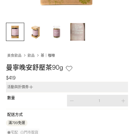
美食飲品
飲品
茶｜咖啡
曼寧晚安舒壓茶90g
$419
活動與折價券
數量
配送方式
滿799免運
宅配
門市取貨