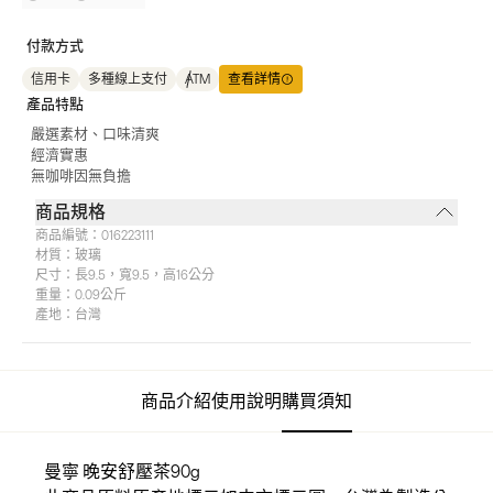
付款方式
信用卡
多種線上支付
ATM
查看詳情
產品特點
嚴選素材、口味清爽
經濟實惠
無咖啡因無負擔
商品規格
商品編號：
016223111
材質：
玻璃
尺寸：
長9.5，寬9.5，高16公分
重量：
0.09公斤
產地：
台灣
商品介紹
使用說明
購買須知
曼寧 晚安舒壓茶90g