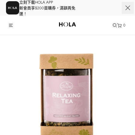
立刻下載HOLA APP
新會員享$200首購券，滿額再免
運！
0