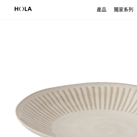
新會員享$200首購券，滿額再免運！
產品
獨家系列