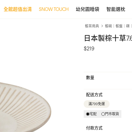
全館超值出清
SNOW TOUCH
幼兒園睡袋
智能選枕
餐茶用具
餐碗｜餐盤｜碟
日本製棕十草7.
$219
數量
配送方式
滿799免運
宅配
門市取貨
付款方式