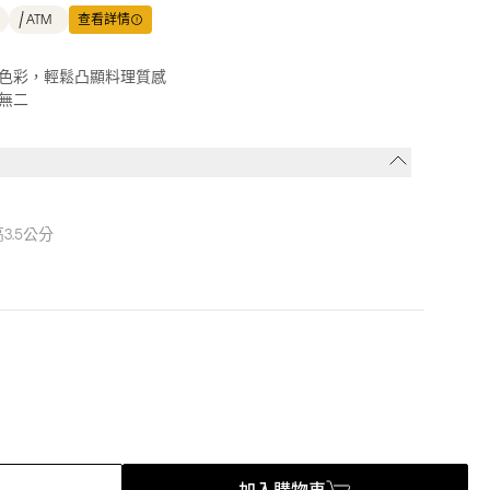
ATM
查看詳情
色彩，輕鬆凸顯料理質感
無二
高3.5公分