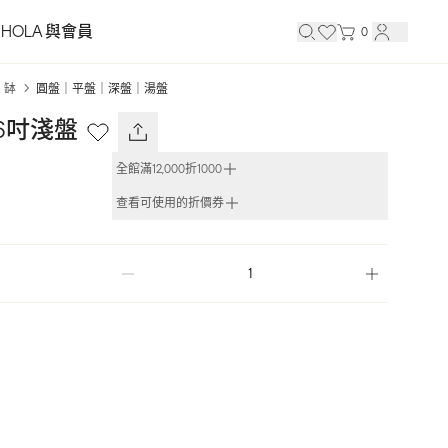
HOLA 與會員
0
｜缽
圓盤｜平盤｜深盤｜湯盤
6吋淺盤
全館滿12,000折1000
查看可使用的折價券