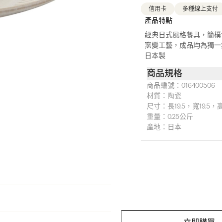
信用卡
多種線上支付
產品特點
經典日式風格餐具，簡樸
窯變工藝，成品均為獨一
日本製
商品規格
商品編號：
016400506
材質：
陶瓷
尺寸：
長19.5，寬19.5，
重量：
0.25公斤
產地：
日本