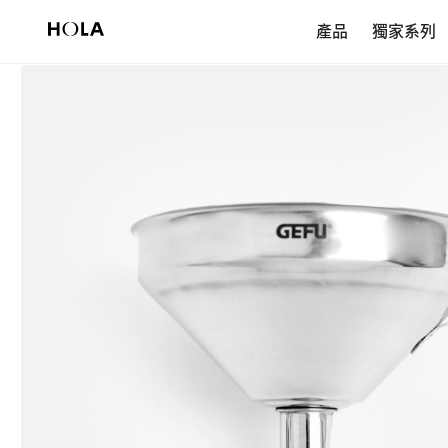
新會員享$200首購券，滿額再免運！
產品
獨家系列