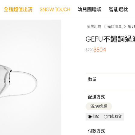
全館超值出清
SNOW TOUCH
幼兒園睡袋
智能選枕
廚房用具
備料用具
剪刀
GEFU不鏽鋼過濾
$504
$720
數量
配送方式
滿799免運
宅配
門市取貨
付款方式