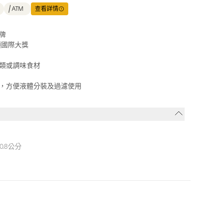
ATM
查看詳情
牌
項國際大獎
類或調味食材
，方便液體分裝及過濾使用
0.8公分