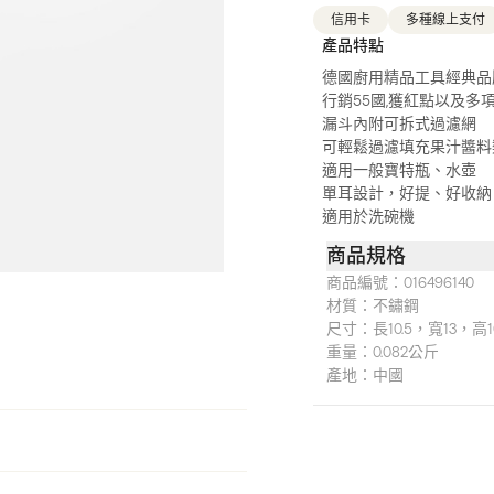
信用卡
多種線上支付
產品特點
德國廚用精品工具經典品
行銷55國,獲紅點以及多
漏斗內附可拆式過濾網
可輕鬆過濾填充果汁醬料
適用一般寶特瓶、水壺
單耳設計，好提、好收納
適用於洗碗機
商品規格
商品編號：
016496140
材質：
不鏽鋼
尺寸：
長10.5，寬13，高1
重量：
0.082公斤
產地：
中國