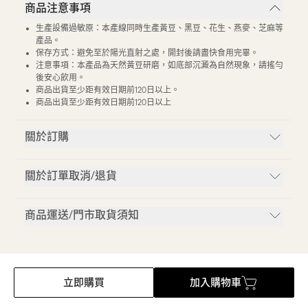
商品注意事項
生產設備過敏原：本產線同時生產黃豆、黑豆、花生、燕麥、芝麻等
產品。
保存方式：避免至於陽光直射之處，開封後請盡快食用完畢。
注意事項：本產品為天然黃豆研磨，如底部沉澱為自然現象，請搖勻
後安心飲用。
商品出貨至少距有效日期前120日以上。
商品出貨至少距有效日期前120日以上
關於訂購
關於訂單取消/退貨
商品運送/門市取貨須知
立即購買
加入購物車