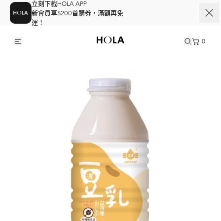
立刻下載HOLA APP
新會員享$200首購券，滿額再免
運！
0