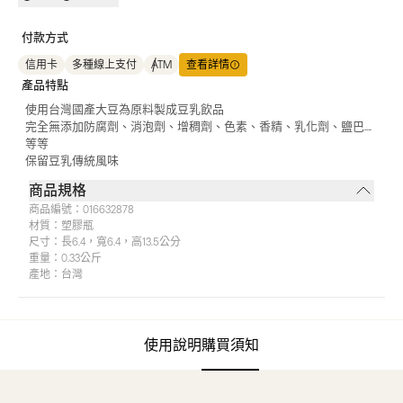
付款方式
信用卡
多種線上支付
ATM
查看詳情
產品特點
使用台灣國產大豆為原料製成豆乳飲品
完全無添加防腐劑、消泡劑、增稠劑、色素、香精、乳化劑、鹽巴….
等等
保留豆乳傳統風味
商品規格
商品編號：
016632878
材質：
塑膠瓶
尺寸：
長6.4，寬6.4，高13.5公分
重量：
0.33公斤
產地：
台灣
使用說明
購買須知