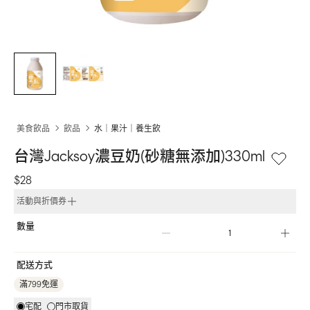
美食飲品
飲品
水｜果汁｜養生飲
台灣Jacksoy濃豆奶(砂糖無添加)330ml
$28
活動與折價券
數量
配送方式
滿799免運
宅配
門市取貨