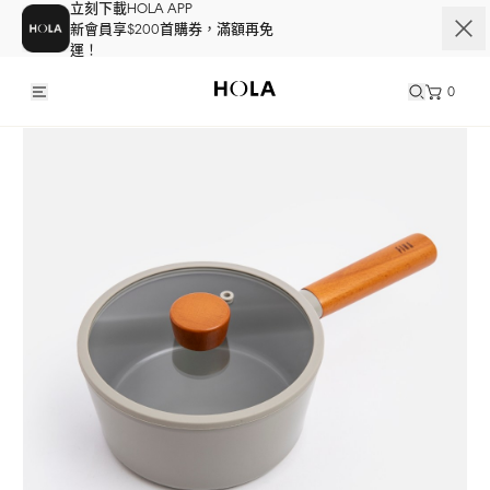
立刻下載HOLA APP
新會員享$200首購券，滿額再免
運！
0