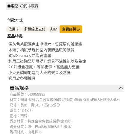
宅配
門市取貨
付款方式
信用卡
多種線上支付
ATM
查看詳情
產品特點
深灰色系配深色山毛櫸木，質感更典雅精緻
木頭手柄賦予現代室內裝飾溫暖的感覺
獨家Xtrema天然陶瓷塗層
利用三道陶瓷塗層提升鍋具不沾性能以及生命
2.0升級全覆底，導熱更快，蓄熱能力更佳
小火烹調即能達到大火的效果及熟度
適用於各種爐具
商品規格
商品編號：
016658882
材質：
鍋身-特殊合金含鈦成份(陶瓷噴塗) /鍋蓋-強化玻璃&矽膠圈&櫸木
尺寸：
長18，寬34.5，高11.5公分
重量：
1.04公斤
產地：
南韓
鍋身材質：特殊合金含鈦成份(陶瓷噴塗)
鍋蓋材質：強化玻璃&矽膠圈&山毛櫸木
鍋柄材質：山毛櫸木