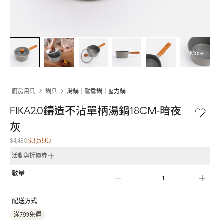
+More
廚房用具
鍋具
湯鍋｜鴛鴦鍋｜壓力鍋
FIKA2.0鑄造不沾單柄湯鍋18CM-暗夜
灰
$3,590
$4,480
活動與折價券
數量
配送方式
滿799免運