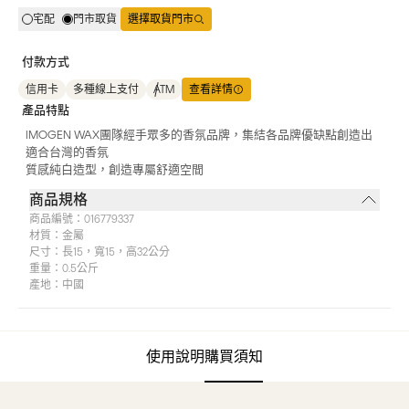
宅配
門市取貨
選擇取貨門市
付款方式
信用卡
多種線上支付
ATM
查看詳情
產品特點
IMOGEN WAX團隊經手眾多的香氛品牌，集結各品牌優缺點創造出
適合台灣的香氛
質感純白造型，創造專屬舒適空間
商品規格
商品編號：
016779337
材質：
金屬
尺寸：
長15，寬15，高32公分
重量：
0.5公斤
產地：
中國
使用說明
購買須知