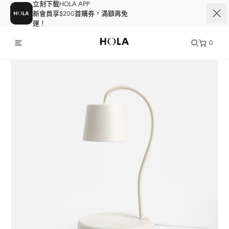
立刻下載HOLA APP
新會員享$200首購券，滿額再免
運！
0